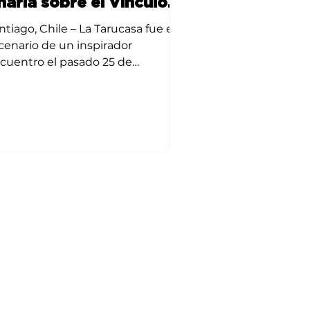
harla sobre el Vínculo
umano-Animal y la
go, Chile – La Tarucasa fue el
nclusión
cenario de un inspirador
cuentro el pasado 25 de
ptiembre, donde la Fundación
rucas recibió...