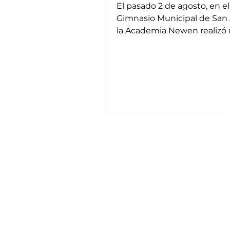
El pasado 2 de agosto, en el
Gimnasio Municipal de San 
la Academia Newen realizó
campeonato de patinaje artí
en el que...