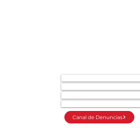
SECCIONES
Inicio
Invierte en la Transformación Soci
Únete como socio/a
Modelo Mixed Ability
Canal de Denuncias