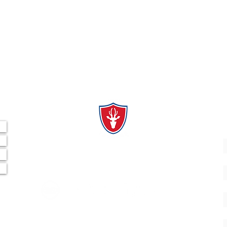
al
"Derribando Barreras, Emparejando la Cancha".
A
CONECTA CON NOSOTROS
E
¿