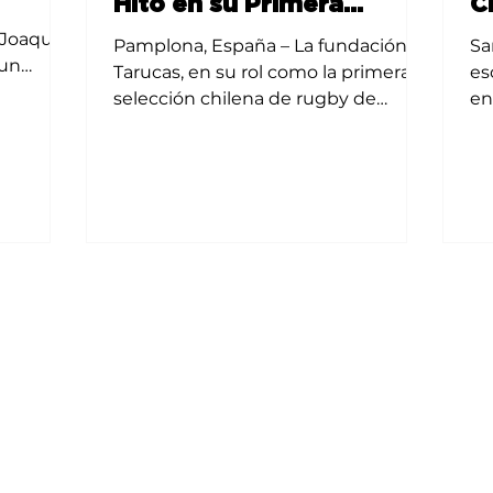
Hito en su Primera
C
Participación Mundial en
H
Joaquín,
Pamplona, España – La fundación
Santia
 un
Pamplona
I
Tarucas, en su rol como la primera
es
stico,
selección chilena de rugby de
en
habilidad mixta, completó una
se
destacada...
Ta